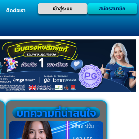
เข้าสู่ระบบ
สมัครสมาชิก
ติดต่อเรา
บทความที่น่าสนใจ