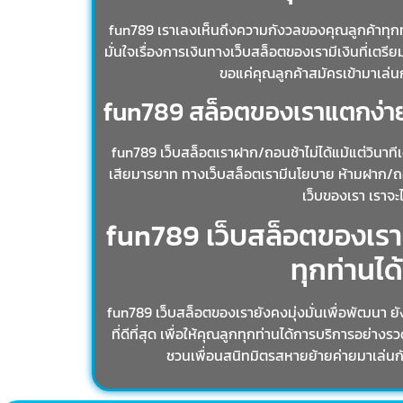
fun789 เราเลงเห็นถึงความกังวลของคุณลูกค้าทุกท่
มั่นใจเรื่องการเงินทางเว็บสล็อตของเรามีเงินที่เต
ขอแค่คุณลูกค้าสมัครเข้ามาเล่นก
fun789 สล็อตของเราแตกง่ายเล
fun789 เว็บสล็อตเราฝาก/ถอนช้าไม่ได้แม้แต่วินาที
เสียมารยาท ทางเว็บสล็อตเรามีนโยบาย ห้ามฝาก/ถอนช
เว็บของเรา เราจะ
fun789 เว็บสล็อตของเรายั
ทุกท่านได้ร
fun789 เว็บสล็อตของเรายังคงมุ่งมั่นเพื่อพัฒนา ย
ที่ดีที่สุด เพื่อให้คุณลูกทุกท่านได้การบริการอย่า
ชวนเพื่อนสนิทมิตรสหายย้ายค่ายมาเล่นกั