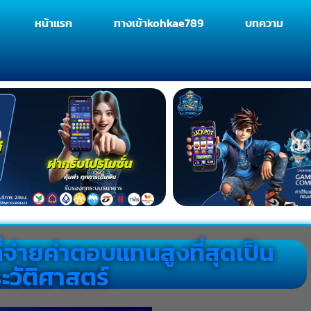
หน้าแรก
ทางเข้าkohkae789
บทความ
่จ่ายค่าตอบแทนสูงที่สุดเป็น
ะวัติศาสตร์