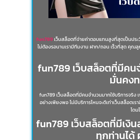
fun789
เว็บสล็อตที่จ่ายค่าตอบแทนสูงที่สุดเป็นประว
ไม่ต้องรอนานเรามีทีมงาน ฝาก/ถอน เร็วที่สุด คุณล
fun789 เว็บสล็อตที่มีค
มั่นคงท
fun789 เว็บสล็อตที่มีคนจำนวนมากใช้บริการจริง เ
อย่างเพียงพอ ไม่มีบริการไหนจะดีเท่าเว็บสล็อตเร
โดนโ
fun789 เว็บสล็อตที่มีเงินล
ทุกท่านได้