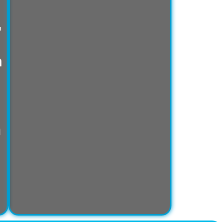
ย
า
า
บ