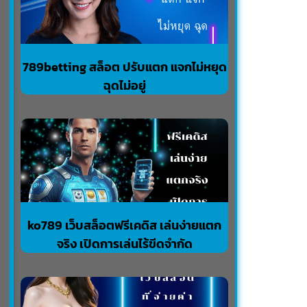
789betting สล็อต ปรับแตก แจกไม่หยุด
ฉุดไม่อยู่
ko789 เว็บสล็อตฟรีเคดิส เล่นง่ายแตก
จริง เปิดการเล่นไร้ขีดจำกัด