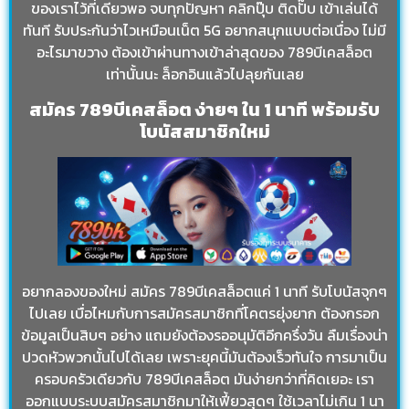
ของเราไว้ที่เดียวพอ จบทุกปัญหา คลิกปุ๊บ ติดปั๊บ เข้าเล่นได้
ทันที รับประกันว่าไวเหมือนเน็ต 5G อยากสนุกแบบต่อเนื่อง ไม่มี
อะไรมาขวาง ต้องเข้าผ่านทางเข้าล่าสุดของ 789บีเคสล็อต
เท่านั้นนะ ล็อกอินแล้วไปลุยกันเลย
สมัคร 789บีเคสล็อต ง่ายๆ ใน 1 นาที พร้อมรับ
โบนัสสมาชิกใหม่
อยากลองของใหม่ สมัคร 789บีเคสล็อตแค่ 1 นาที รับโบนัสจุกๆ
ไปเลย เบื่อไหมกับการสมัครสมาชิกที่โคตรยุ่งยาก ต้องกรอก
ข้อมูลเป็นสิบๆ อย่าง แถมยังต้องรออนุมัติอีกครึ่งวัน ลืมเรื่องน่า
ปวดหัวพวกนั้นไปได้เลย เพราะยุคนี้มันต้องเร็วทันใจ การมาเป็น
ครอบครัวเดียวกับ 789บีเคสล็อต มันง่ายกว่าที่คิดเยอะ เรา
ออกแบบระบบสมัครสมาชิกมาให้เฟี้ยวสุดๆ ใช้เวลาไม่เกิน 1 นา