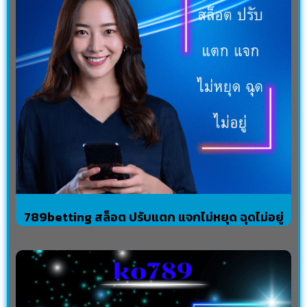
789betting สล็อต ปรับแตก แจกไม่หยุด ฉุดไม่อยู่