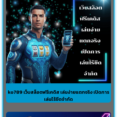
ko789 เว็บสล็อตฟรีเคดิส เล่นง่ายแตกจริง เปิดการ
เล่นไร้ขีดจำกัด