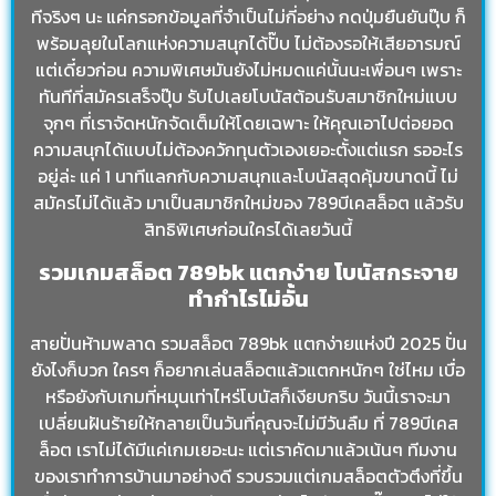
ทีจริงๆ นะ แค่กรอกข้อมูลที่จำเป็นไม่กี่อย่าง กดปุ่มยืนยันปุ๊บ ก็
พร้อมลุยในโลกแห่งความสนุกได้ปั๊บ ไม่ต้องรอให้เสียอารมณ์
แต่เดี๋ยวก่อน ความพิเศษมันยังไม่หมดแค่นั้นนะเพื่อนๆ เพราะ
ทันทีที่สมัครเสร็จปุ๊บ รับไปเลยโบนัสต้อนรับสมาชิกใหม่แบบ
จุกๆ ที่เราจัดหนักจัดเต็มให้โดยเฉพาะ ให้คุณเอาไปต่อยอด
ความสนุกได้แบบไม่ต้องควักทุนตัวเองเยอะตั้งแต่แรก รออะไร
อยู่ล่ะ แค่ 1 นาทีแลกกับความสนุกและโบนัสสุดคุ้มขนาดนี้ ไม่
สมัครไม่ได้แล้ว มาเป็นสมาชิกใหม่ของ 789บีเคสล็อต แล้วรับ
สิทธิพิเศษก่อนใครได้เลยวันนี้
รวมเกมสล็อต 789bk แตกง่าย โบนัสกระจาย
ทำกำไรไม่อั้น
สายปั่นห้ามพลาด รวมสล็อต 789bk แตกง่ายแห่งปี 2025 ปั่น
ยังไงก็บวก ใครๆ ก็อยากเล่นสล็อตแล้วแตกหนักๆ ใช่ไหม เบื่อ
หรือยังกับเกมที่หมุนเท่าไหร่โบนัสก็เงียบกริบ วันนี้เราจะมา
เปลี่ยนฝันร้ายให้กลายเป็นวันที่คุณจะไม่มีวันลืม ที่ 789บีเคส
ล็อต เราไม่ได้มีแค่เกมเยอะนะ แต่เราคัดมาแล้วเน้นๆ ทีมงาน
ของเราทำการบ้านมาอย่างดี รวบรวมแต่เกมสล็อตตัวตึงที่ขึ้น