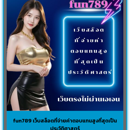
fun789 เว็บสล็อตที่จ่ายค่าตอบแทนสูงที่สุดเป็น
ประวัติศาสตร์