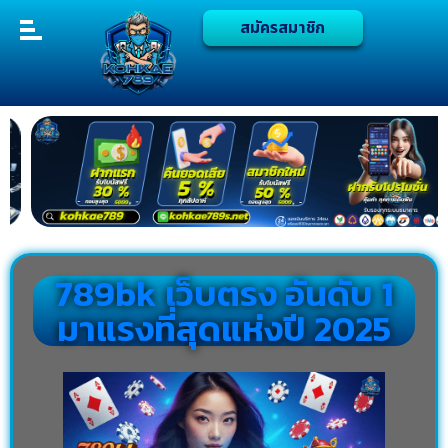
สมัครสมาชิก
789bk เว็บตรง อันดับ 1
มาแรงที่สุดแห่งปี 2025