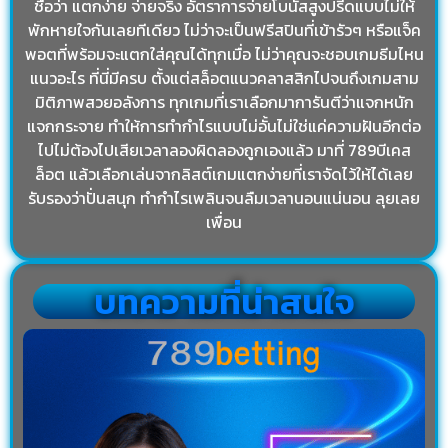
ชื่อว่า แตกง่าย จ่ายจริง อัตราการจ่ายโบนัสสูงปรี๊ดแบบไม่ให้
พักหายใจกันเลยทีเดียว ไม่ว่าจะเป็นฟรีสปินที่เข้ารัวๆ หรือแจ็ค
พอตที่พร้อมจะแตกใส่คุณได้ทุกเมื่อ ไม่ว่าคุณจะชอบเกมธีมไหน
แนวอะไร ที่นี่มีครบ ตั้งแต่สล็อตแนวคลาสสิกไปจนถึงเกมสาม
มิติภาพสวยอลังการ ทุกเกมที่เราเลือกมาการันตีว่าแจกหนัก
แจกกระจาย ทำให้การทำกำไรแบบไม่อั้นไม่ใช่แค่ความฝันอีกต่อ
ไปไม่ต้องไปเสียเวลาลองผิดลองถูกเองแล้ว มาที่ 789บีเคส
ล็อต แล้วเลือกเล่นจากลิสต์เกมแตกง่ายที่เราจัดไว้ให้ได้เลย
รับรองว่าปั่นสนุก ทำกำไรเพลินจนลืมเวลานอนแน่นอน ลุยเลย
เพื่อน
บทความที่น่าสนใจ